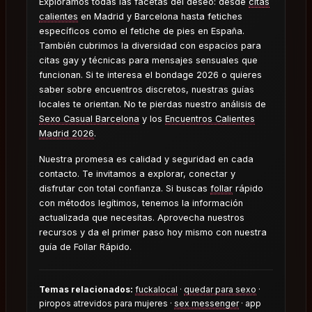
Exploramos todas las facetas del deseo: desde
citas
calientes
en Madrid y Barcelona hasta fetiches
específicos como el fetiche de pies en España.
También cubrimos la diversidad con espacios para
citas gay y técnicas para mensajes sensuales que
funcionan. Si te interesa el bondage 2026 o quieres
saber sobre encuentros discretos, nuestras guías
locales te orientan. No te pierdas nuestro análisis de
Sexo Casual Barcelona
y los
Encuentros Calientes
Madrid 2026
.
Nuestra promesa es calidad y seguridad en cada
contacto. Te invitamos a explorar, conectar y
disfrutar con total confianza. Si buscas
follar
rápido
con métodos legítimos, tenemos la información
actualizada que necesitas. Aprovecha nuestros
recursos y da el primer paso hoy mismo con nuestra
guía de Follar Rápido.
Temas relacionados:
fuckalocal
·
quedar para sexo
·
piropos atrevidos para mujeres ·
sex messenger
· app