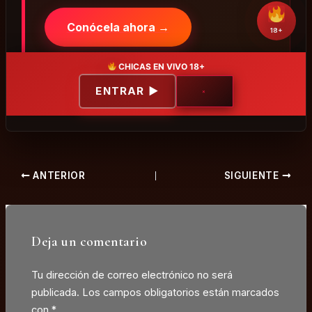
Conócela ahora →
18+
Descubre cómo funciona en Sexyia
CHICAS EN VIVO 18+
ENTRAR ▶
×
ANTERIOR
SIGUIENTE
Deja un comentario
Tu dirección de correo electrónico no será
publicada.
Los campos obligatorios están marcados
con
*