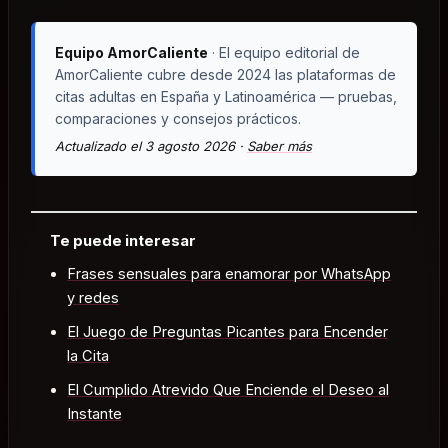
Equipo AmorCaliente
· El equipo editorial de
AmorCaliente cubre desde 2024 las plataformas de
citas adultas en España y Latinoamérica — pruebas,
comparaciones y consejos prácticos.
Actualizado el 3 agosto 2026 ·
Saber más
Te puede interesar
Frases sensuales para enamorar por WhatsApp
y redes
El Juego de Preguntas Picantes para Encender
la Cita
El Cumplido Atrevido Que Enciende el Deseo al
Instante