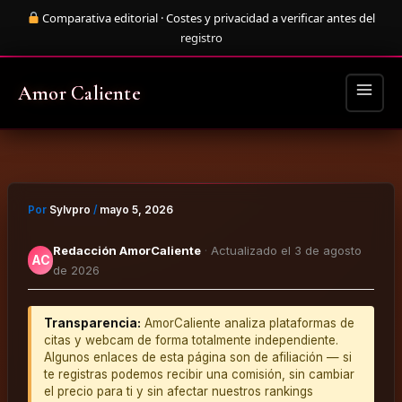
Ir
Comparativa editorial · Costes y privacidad a verificar antes del
al
registro
contenido
MAIN
MENU
Amor Caliente
Por
Sylvpro
/
mayo 5, 2026
Redacción AmorCaliente
·
Actualizado el 3 de agosto
AC
de 2026
Transparencia:
AmorCaliente analiza plataformas de
citas y webcam de forma totalmente independiente.
Algunos enlaces de esta página son de afiliación — si
te registras podemos recibir una comisión, sin cambiar
el precio para ti y sin afectar nuestros rankings