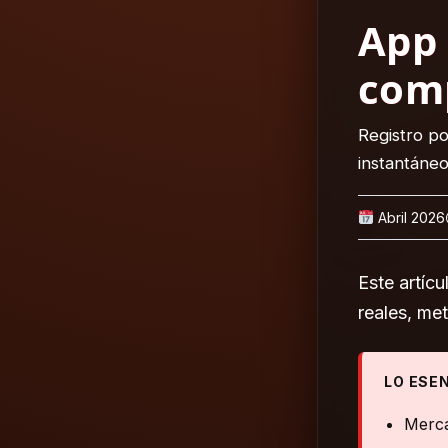
App
comp
Registro po
instantáne
Abril 2026
Este artíc
reales, me
LO ESE
Merca