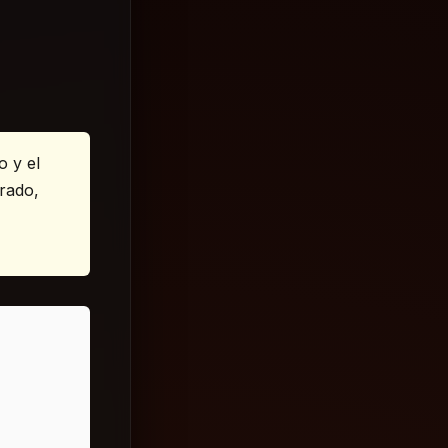
o y el
rado,