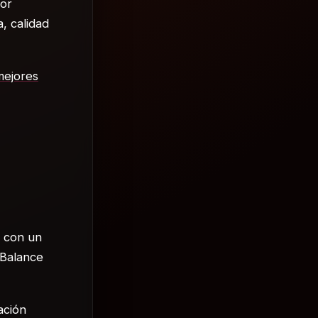
yor
, calidad
mejores
, con un
 Balance
ación