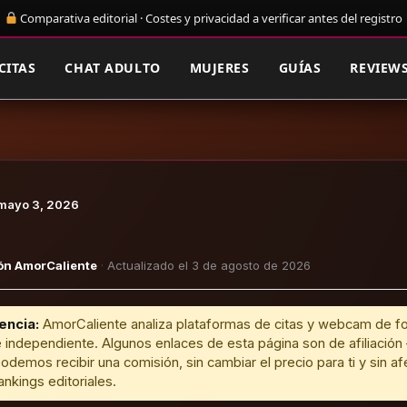
Comparativa editorial · Costes y privacidad a verificar antes del registro
CITAS
CHAT ADULTO
MUJERES
GUÍAS
REVIEW
mayo 3, 2026
ón AmorCaliente
·
Actualizado el 3 de agosto de 2026
encia:
AmorCaliente analiza plataformas de citas y webcam de f
 independiente. Algunos enlaces de esta página son de afiliación 
podemos recibir una comisión, sin cambiar el precio para ti y sin af
ankings editoriales.