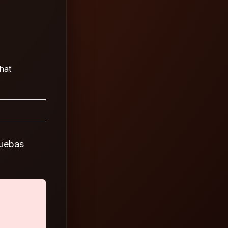
chat
ruebas