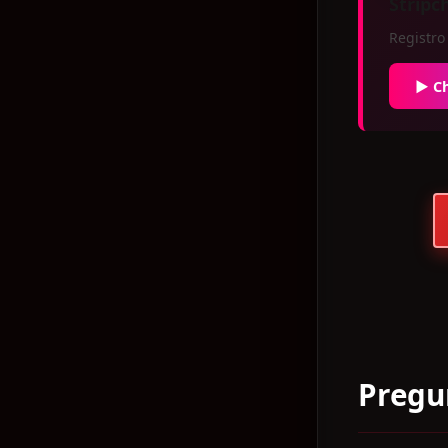
Stripc
Registro
▶ Ch
Pregu