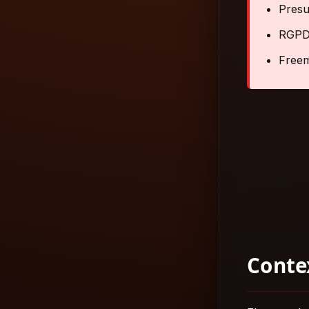
Presu
RGPD 
Freem
Conte