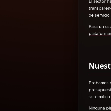
El sector h
transparen
de servicio
Para un usu
plataforma
Nuest
Probamos c
presupuest
sistemátic
Ninguna pla