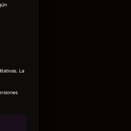
gún
tativas. La
ersiones