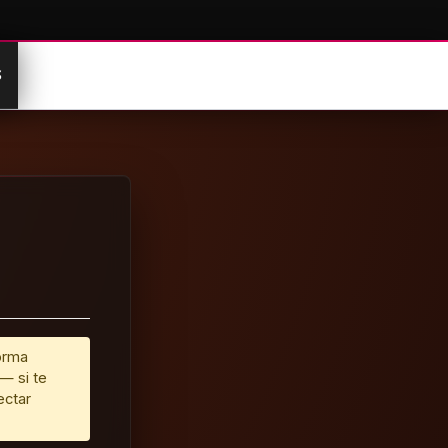
S
orma
— si te
ectar