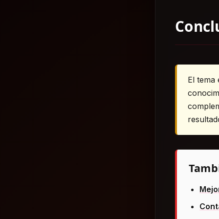
Concl
El tema 
conocimi
compleme
resultad
Tambi
Mejo
Cont