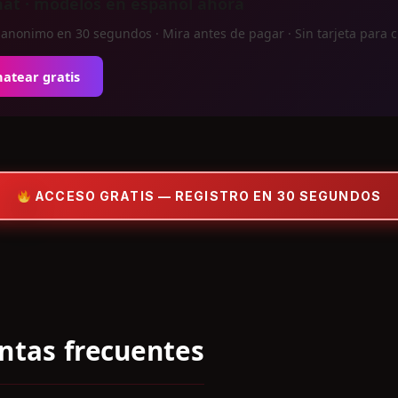
hat · modelos en espanol ahora
 anonimo en 30 segundos · Mira antes de pagar · Sin tarjeta para 
atear gratis
ACCESO GRATIS — REGISTRO EN 30 SEGUNDOS
ntas frecuentes