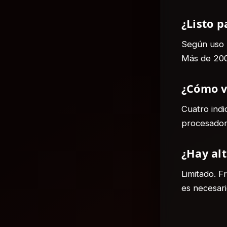
¿Listo p
Según uso :
Más de 200
¿Cómo v
Cuatro indi
procesador 
¿Hay alt
Limitado. F
es necesar