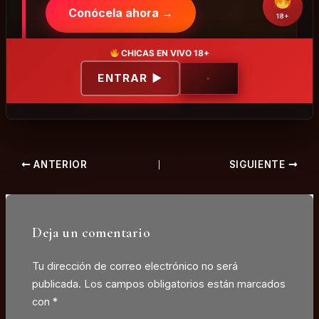
Conócela ahora →
18+
Descubre cómo funciona en Sexyia
CHICAS EN VIVO 18+
ENTRAR ▶
×
ANTERIOR
SIGUIENTE
Deja un comentario
Tu dirección de correo electrónico no será
publicada.
Los campos obligatorios están marcados
con
*