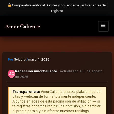
Ir
Comparativa editorial · Costes y privacidad a verificar antes del
al
registro
contenido
MAIN
MENU
Amor Caliente
Por
Sylvpro
/
mayo 4, 2026
Redacción AmorCaliente
·
Actualizado el 3 de agosto
AC
de 2026
Transparencia:
AmorCaliente analiza plataformas de
citas y webcam de forma totalmente independiente.
Algunos enlaces de esta página son de afiliación — si
te registras podemos recibir una comisión, sin cambiar
el precio para ti y sin afectar nuestros rankings