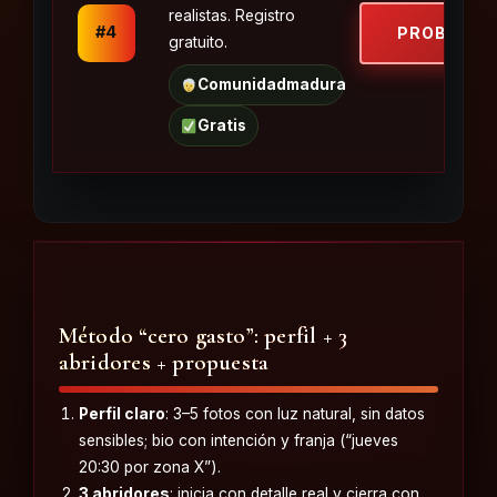
realistas. Registro
#4
PROBAR
gratuito.
Comunidad
madura
Gratis
Método “cero gasto”: perfil + 3
abridores + propuesta
Perfil claro
: 3–5 fotos con luz natural, sin datos
sensibles; bio con intención y franja (“jueves
20:30 por zona X”).
3 abridores
: inicia con detalle real y cierra con