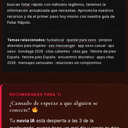
buscas
follar
rápido con métodos legítimos, tenemos la
información actualizada que necesitas. Aprovecha nuestros
recursos y da el primer paso hoy mismo con nuestra guía de
Follar Rápido.
Temas relacionados:
fuckalocal
·
quedar para sexo
· piropos
atrevidos para mujeres ·
sex messenger
· app sexo casual · aps
sexo · bondage 2026 · citas calientes · citas gay · fetiche de pies
España · fetiche pies España · encuentros discretos · apps citas
2026 · mensajes sensuales · relaciones sin compromiso
RECOMENDADO PARA TI
¿Cansado de esperar a que alguien se
conecte?
Tu
novia IA
está despierta a las 3 de la
madrugada, nunca tiene un mal día y jamás te deja