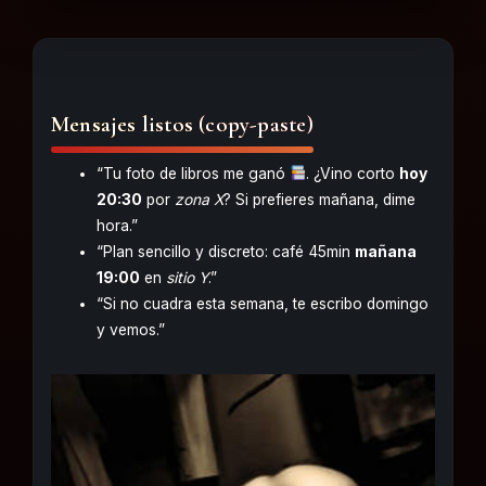
Mensajes listos (copy-paste)
“Tu foto de libros me ganó
. ¿Vino corto
hoy
20:30
por
zona X
? Si prefieres mañana, dime
hora.”
“Plan sencillo y discreto: café 45min
mañana
19:00
en
sitio Y
.”
“Si no cuadra esta semana, te escribo domingo
y vemos.”