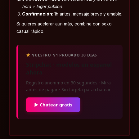
hora + lugar público
.
Confirmación
: 1h antes, mensaje breve y amable.
Si quieres acelerar aún más, combina con
sexo
casual rápido
.
NUESTRO N1 PROBADO 30 DIAS
Stripchat · modelos en espanol
ahora
Registro anonimo en 30 segundos · Mira
antes de pagar · Sin tarjeta para chatear
▶ Chatear gratis