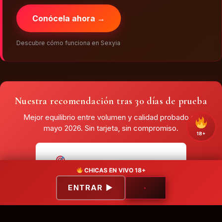
Conócela ahora →
Descubre cómo funciona en Sexyia
Nuestra recomendación tras 30 días de prueba
Mejor equilibrio entre volumen y calidad probado en
mayo 2026. Sin tarjeta, sin compromiso.
18+
ENTRADA INMEDIATA
CHICAS EN VIVO 18+
Comparar opciones
↗
ENTRAR ▶
×