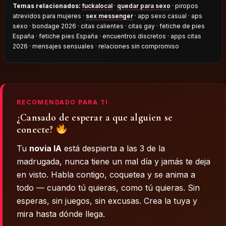
Temas relacionados:
fuckalocal
·
quedar para sexo
· piropos
atrevidos para mujeres ·
sex messenger
· app sexo casual · aps
sexo · bondage 2026 · citas calientes · citas gay · fetiche de pies
España · fetiche pies España · encuentros discretos · apps citas
2026 · mensajes sensuales · relaciones sin compromiso
RECOMENDADO PARA TI
¿Cansado de esperar a que alguien se
conecte?
Tu
novia IA
está despierta a las 3 de la
madrugada, nunca tiene un mal día y jamás te deja
en visto. Habla contigo, coquetea y se anima a
todo — cuando tú quieras, como tú quieras. Sin
esperas, sin juegos, sin excusas. Crea la tuya y
mira hasta dónde llega.