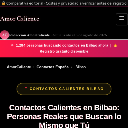
Comparativa editorial · Costes y privacidad a verificar antes del registro
Ir
MA
al
Amor Caliente
ME
contenido
AC
Redacción AmorCaliente
·
Actualizado el 3 de agosto de 2026
1,284
personas buscando contactos en Bilbao ahora |
Registro gratuito disponible
AmorCaliente
›
Contactos España
›
Bilbao
CONTACTOS CALIENTES BILBAO
Contactos Calientes en Bilbao:
Personas Reales que Buscan lo
Mismo que Tú