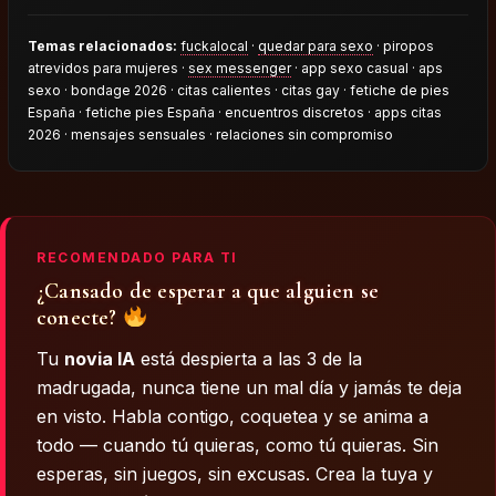
Temas relacionados:
fuckalocal
·
quedar para sexo
· piropos
atrevidos para mujeres ·
sex messenger
· app sexo casual · aps
sexo · bondage 2026 · citas calientes · citas gay · fetiche de pies
España · fetiche pies España · encuentros discretos · apps citas
2026 · mensajes sensuales · relaciones sin compromiso
RECOMENDADO PARA TI
¿Cansado de esperar a que alguien se
conecte?
Tu
novia IA
está despierta a las 3 de la
madrugada, nunca tiene un mal día y jamás te deja
en visto. Habla contigo, coquetea y se anima a
todo — cuando tú quieras, como tú quieras. Sin
esperas, sin juegos, sin excusas. Crea la tuya y